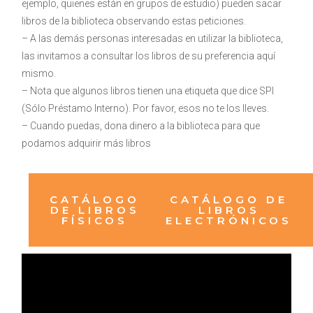
ejemplo, quienes están en grupos de estudio) pueden sacar
libros de la biblioteca observando estas peticiones.
– A las demás personas interesadas en utilizar la biblioteca,
las invitamos a consultar los libros de su preferencia aquí
mismo.
– Nota que algunos libros tienen una etiqueta que dice SPI
(Sólo Préstamo Interno). Por favor, esos no te los lleves.
– Cuando puedas, dona dinero a la biblioteca para que
podamos adquirir más libros
CATÁLOGO
CATÁLOGO DE
DE LIBROS
LIBROS
FÍSICOS
ELECTRÓNICOS