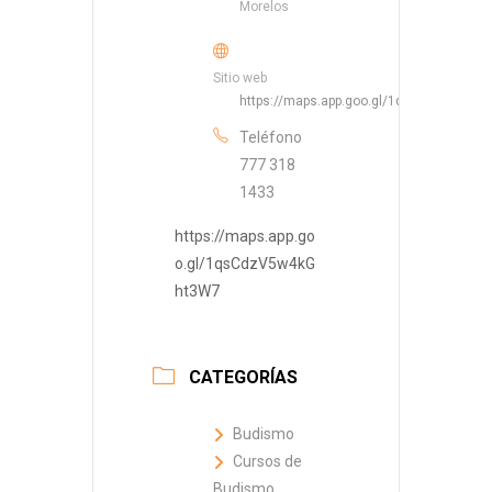
Morelos
Sitio web
https://maps.app.goo.gl/1qsCdzV5w4kG
Teléfono
777 318
1433
https://maps.app.go
o.gl/1qsCdzV5w4kG
ht3W7
CATEGORÍAS
Budismo
Cursos de
Budismo