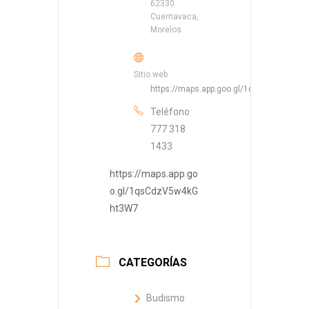
62330
Cuernavaca,
Morelos
Sitio web
https://maps.app.goo.gl/1qsCdzV5w4kG
Teléfono
777 318
1433
https://maps.app.go
o.gl/1qsCdzV5w4kG
ht3W7
CATEGORÍAS
Budismo